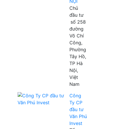
NỘI
Chủ
đầu tư
số 258
đường
Võ Chí
Công,
Phường
Tây Hồ,
TP Hà
Nội,
Việt
Nam
Công
Ty CP
đầu tư
Văn Phú
Invest