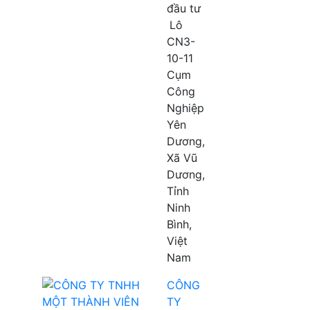
đầu tư
Lô
CN3-
10-11
Cụm
Công
Nghiệp
Yên
Dương,
Xã Vũ
Dương,
Tỉnh
Ninh
Bình,
Việt
Nam
CÔNG
TY