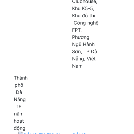
Clubhouse,
Khu K5-5,
Khu đô thị
Công nghệ
FPT,
Phường
Ngũ Hành
Sơn, TP Đà
Nẵng, Việt
Nam
Thành
phố
Đà
Nẵng
16
năm
hoạt
động