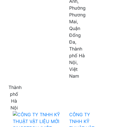
Anh,
Phường
Phương
Mai,
Quận
Đống
Đa,
Thành
phố Hà
Nội,
Việt
Nam
Thành
phố
Hà
Nội
CÔNG TY
TNHH KỸ