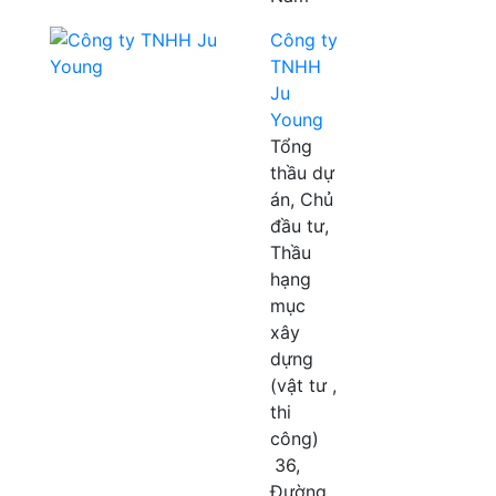
Công ty
TNHH
Ju
Young
Tổng
thầu dự
án, Chủ
đầu tư,
Thầu
hạng
mục
xây
dựng
(vật tư ,
thi
công)
36,
Đường