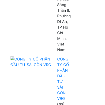
Sóng
Thần II,
Phường
Dĩ An,
TP Hồ
Chí
Minh,
Việt
Nam
CÔNG
TY CỔ
PHẦN
ĐẦU
TƯ
SÀI
GÒN
VRG
Chủ