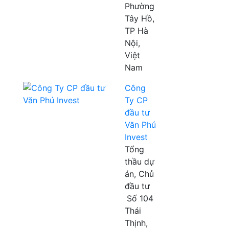
Phường
Tây Hồ,
TP Hà
Nội,
Việt
Nam
Công
Ty CP
đầu tư
Văn Phú
Invest
Tổng
thầu dự
án, Chủ
đầu tư
Số 104
Thái
Thịnh,