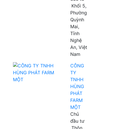
Khối 5,
Phường
Quỳnh
Mai,
Tỉnh
Nghệ
An, Việt
Nam
CÔNG
TY
TNHH
HÙNG
PHÁT
FARM
MỘT
Chủ
đầu tư
Thôn