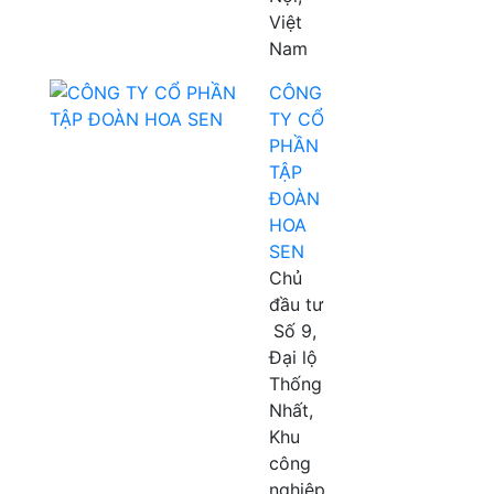
Việt
Nam
CÔNG
TY CỔ
PHẦN
TẬP
ĐOÀN
HOA
SEN
Chủ
đầu tư
Số 9,
Đại lộ
Thống
Nhất,
Khu
công
nghiệp