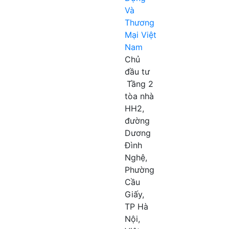
Và
Thương
Mại Việt
Nam
Chủ
đầu tư
Tầng 2
tòa nhà
HH2,
đường
Dương
Đình
Nghệ,
Phường
Cầu
Giấy,
TP Hà
Nội,