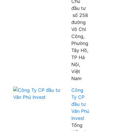
Chủ
đầu tư
số 258
đường
Võ Chí
Công,
Phường
Tây Hồ,
TP Hà
Nội,
Việt
Nam
Công
Ty CP
đầu tư
Văn Phú
Invest
Tổng