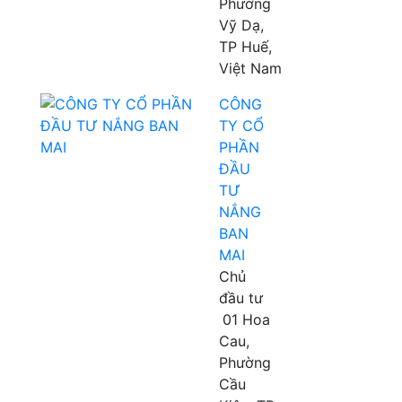
Phường
Vỹ Dạ,
TP Huế,
Việt Nam
CÔNG
TY CỔ
PHẦN
ĐẦU
TƯ
NẮNG
BAN
MAI
Chủ
đầu tư
01 Hoa
Cau,
Phường
Cầu