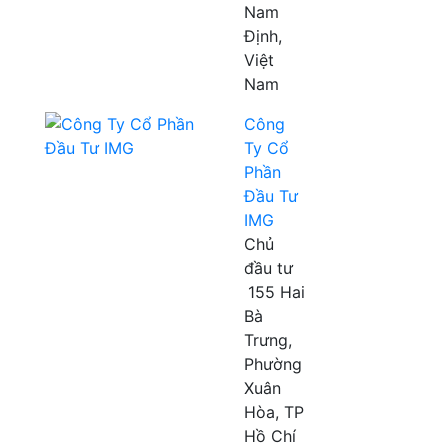
Nam
Định,
Việt
Nam
Công
Ty Cổ
Phần
Đầu Tư
IMG
Chủ
đầu tư
155 Hai
Bà
Trưng,
Phường
Xuân
Hòa, TP
Hồ Chí