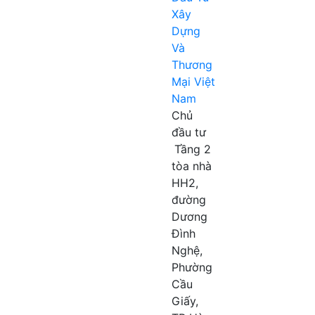
Xây
Dựng
Và
Thương
Mại Việt
Nam
Chủ
đầu tư
Tầng 2
tòa nhà
HH2,
đường
Dương
Đình
Nghệ,
Phường
Cầu
Giấy,