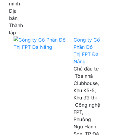
minh
Địa
bàn
Thành
lập
Công ty Cổ
Phần Đô
Thị FPT Đà
Nẵng
Chủ đầu tư
Tòa nhà
Clubhouse,
Khu K5-5,
Khu đô thị
Công nghệ
FPT,
Phường
Ngũ Hành
Sơn, TP Đà