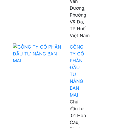
Vân
Dương,
Phường
Vỹ Dạ,
TP Huế,
Việt Nam
CÔNG
TY CỔ
PHẦN
ĐẦU
TƯ
NẮNG
BAN
MAI
Chủ
đầu tư
01 Hoa
Cau,