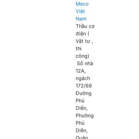
Meco
Việt
Nam
Thầu cơ
điện (
Vật tư ,
thi
công)
Số nhà
12A,
ngách
172/69
Đường
Phú
Diễn,
Phường
Phú
Diễn,
Quận