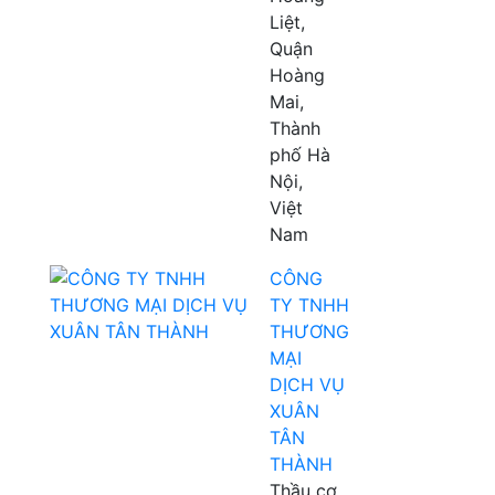
Liệt,
Quận
Hoàng
Mai,
Thành
phố Hà
Nội,
Việt
Nam
CÔNG
TY TNHH
THƯƠNG
MẠI
DỊCH VỤ
XUÂN
TÂN
THÀNH
Thầu cơ