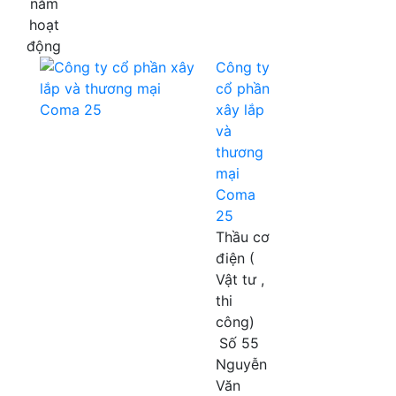
năm
hoạt
động
Công ty
cổ phần
xây lắp
và
thương
mại
Coma
25
Thầu cơ
điện (
Vật tư ,
thi
công)
Số 55
Nguyễn
Văn