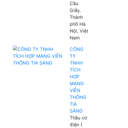
Cầu
Giấy,
Thành
phố Hà
Nội, Việt
Nam
CÔNG
TY
TNHH
TÍCH
HỢP
MẠNG
VIỄN
THÔNG
TIA
SÁNG
Thầu cơ
điện (