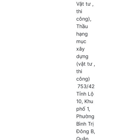
Vật tư ,
thi
công),
Thầu
hạng
mục
xây
dựng
(vật tư ,
thi
công)
753/42
Tỉnh Lộ
10, Khu
phố 1,
Phường
Bình Trị
Đông B,
Quận