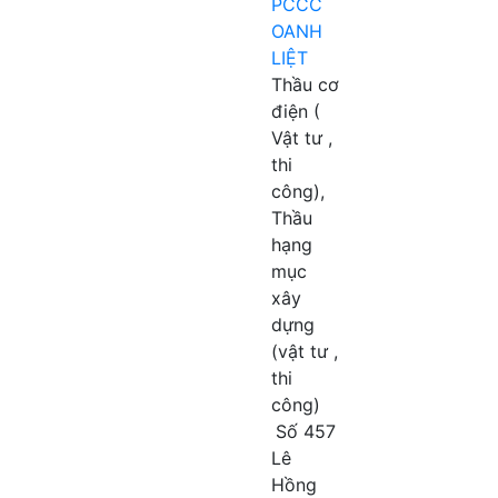
PCCC
OANH
LIỆT
Thầu cơ
điện (
Vật tư ,
thi
công),
Thầu
hạng
mục
xây
dựng
(vật tư ,
thi
công)
Số 457
Lê
Hồng