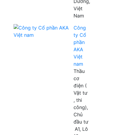
Dương,
Việt
Nam
Công
ty Cổ
phần
AKA
Việt
nam
Thầu
cơ
điện (
Vật tư
, thi
công),
Chủ
đầu tư
A1, Lô