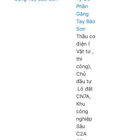
Phần
Găng
Tay Bảo
Sơn
Thầu cơ
điện (
Vật tư ,
thi
công),
Chủ
đầu tư
Lô đất
CN7A,
Khu
công
nghiệp
Sâu
C2A