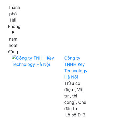
Thành
phố
Hải
Phòng
5
năm
hoạt
động
Công ty
TNHH Key
Technology
Hà Nội
Thầu cơ
điện ( Vật
tư , thi
công), Chủ
đầu tư
Lô số D-3,