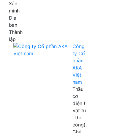
Xác
minh
Địa
bàn
Thành
lập
Công
ty Cổ
phần
AKA
Việt
nam
Thầu
cơ
điện (
Vật tư
, thi
công),
Chủ