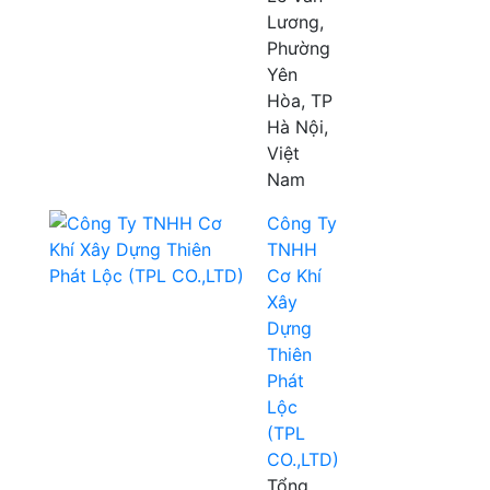
Lương,
Phường
Yên
Hòa, TP
Hà Nội,
Việt
Nam
Công Ty
TNHH
Cơ Khí
Xây
Dựng
Thiên
Phát
Lộc
(TPL
CO.,LTD)
Tổng