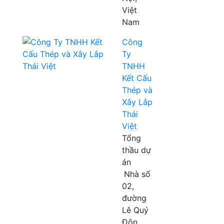
Việt
Nam
Công
Ty
TNHH
Kết Cấu
Thép và
Xây Lắp
Thái
Việt
Tổng
thầu dự
án
Nhà số
02,
đường
Lê Quý
Đôn,