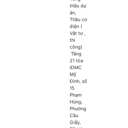
thầu dự
án,
Thầu cơ
điện (
Vật tư ,
thi
công)
Tầng
21 tòa
IDMC
Mỹ
Đình, số
15
Phạm
Hùng,
Phường
Cầu
Giấy,