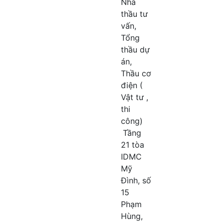
Nhà
thầu tư
vấn,
Tổng
thầu dự
án,
Thầu cơ
điện (
Vật tư ,
thi
công)
Tầng
21 tòa
IDMC
Mỹ
Đình, số
15
Phạm
Hùng,