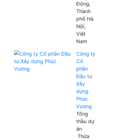
Đông,
Thành
phố Hà
Nội,
Việt
Nam
Công ty
Cổ
phần
Đầu tư
Xây
dựng
Phúc
Vương
Tổng
thầu dự
án
Thửa