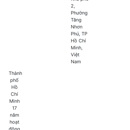
2,
Phường
Tăng
Nhơn
Phú, TP
Hồ Chí
Minh,
Việt
Nam
Thành
phố
Hồ
Chí
Minh
17
năm
hoạt
động