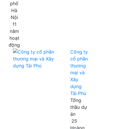
phố
Hà
Nội
11
năm
hoạt
động
Công ty
cổ phần
thương
mại và
Xây
dựng
Tài Phú
Tổng
thầu dự
án
25
Hoàng