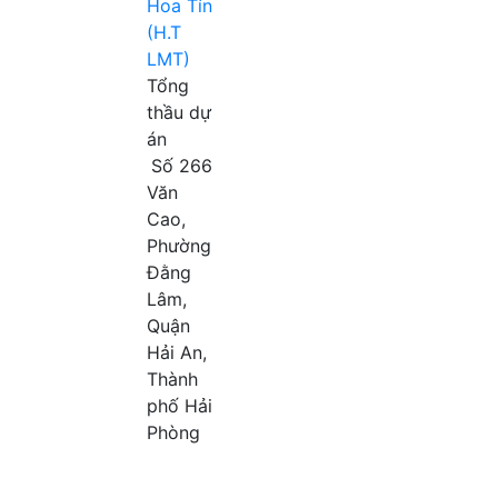
Hoa Tín
(H.T
LMT)
Tổng
thầu dự
án
Số 266
Văn
Cao,
Phường
Đằng
Lâm,
Quận
Hải An,
Thành
phố Hải
Phòng