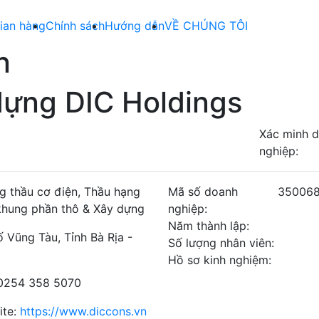
ian hàng
Chính sách
Hướng dẫn
VỀ CHÚNG TÔI
n
dựng DIC Holdings
Xác minh 
nghiệp:
g thầu cơ điện, Thầu hạng
Mã số doanh
35006
 khung phần thô & Xây dựng
nghiệp:
Năm thành lập:
 Vũng Tàu, Tỉnh Bà Rịa -
Số lượng nhân viên:
Hồ sơ kinh nghiệm:
 0254 358 5070
ite:
https://www.diccons.vn