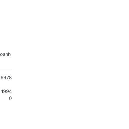
doanh
86978
1994
0