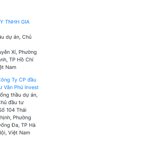
Y TNHH GIA
ầu dự án, Chủ
yễn Xí, Phường
ạnh, TP Hồ Chí
iệt Nam
ông Ty CP đầu
ư Văn Phú Invest
ổng thầu dự án,
hủ đầu tư
Số 104 Thái
hịnh, Phường
ống Đa, TP Hà
ội, Việt Nam