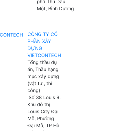
phố Thủ Dầu
Một, Bình Dương
CÔNG TY CỔ
PHẦN XÂY
DỰNG
VIETCONTECH
Tổng thầu dự
án, Thầu hạng
mục xây dựng
(vật tư , thi
công)
Số 38 Louis 9,
Khu đô thị
Louis City Đại
Mỗ, Phường
Đại Mỗ, TP Hà