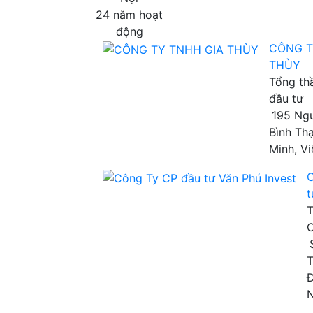
24 năm hoạt
động
CÔNG T
THÙY
Tổng th
đầu tư
195 Ngu
Bình Th
Minh, V
C
t
T
C
T
Đ
N