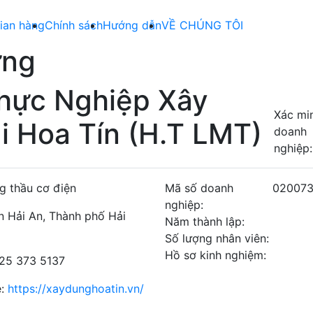
ian hàng
Chính sách
Hướng dẫn
VỀ CHÚNG TÔI
ựng
hực Nghiệp Xây
Xác mi
 Hoa Tín (H.T LMT)
doanh
nghiệp:
g thầu cơ điện
Mã số doanh
02007
nghiệp:
 Hải An, Thành phố Hải
Năm thành lập:
Số lượng nhân viên:
Hồ sơ kinh nghiệm:
225 373 5137
e:
https://xaydunghoatin.vn/