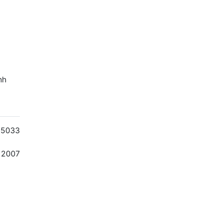
nh
35033
2007