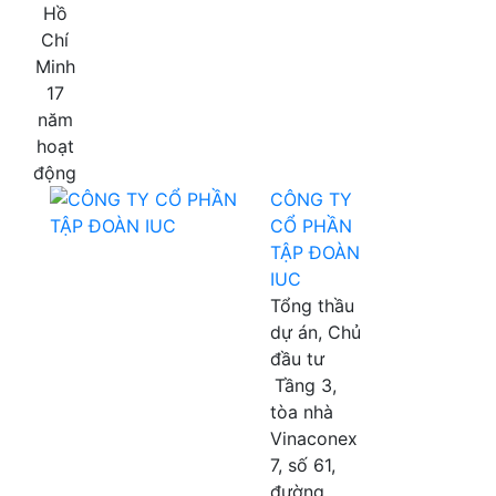
Hồ
Chí
Minh
17
năm
hoạt
động
CÔNG TY
CỔ PHẦN
TẬP ĐOÀN
IUC
Tổng thầu
dự án, Chủ
đầu tư
Tầng 3,
tòa nhà
Vinaconex
7, số 61,
đường