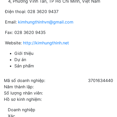
4, Phường Vĩnh Tân, TP Hồ Chí Minh, Việt Nam
Điện thoại: 028 3620 9437
Email:
kimhungthinhvn@gmail.com
Fax: 028 3620 9435
Website:
http://kimhungthinh.net
Giới thiệu
Dự án
Sản phẩm
Mã số doanh nghiệp:
3701634440
Năm thành lập:
Số lượng nhân viên:
Hồ sơ kinh nghiệm:
Doanh nghiệp
Xác